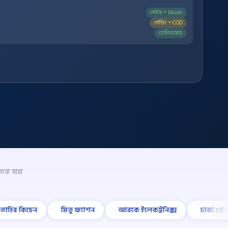
পেইড • bKash
পেন্ডিং • COD
ডেলিভারড
তারা সারা
কিচেন
মিতু ফ্যাশন
আরকে ইলেকট্রনিক্স
ঢাকা গ্রোসারি হাব