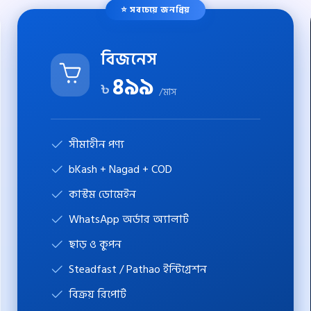
⭐ সবচেয়ে জনপ্রিয়
বিজনেস
৪৯৯
৳
/মাস
সীমাহীন পণ্য
bKash + Nagad + COD
কাস্টম ডোমেইন
WhatsApp অর্ডার অ্যালার্ট
ছাড় ও কুপন
Steadfast / Pathao ইন্টিগ্রেশন
বিক্রয় রিপোর্ট