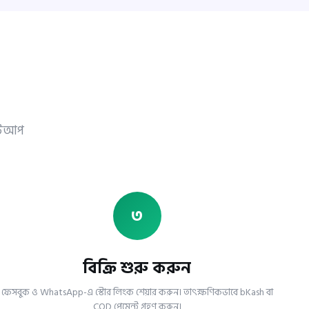
সেটআপ
৩
বিক্রি শুরু করুন
ফেসবুক ও WhatsApp-এ স্টোর লিংক শেয়ার করুন। তাৎক্ষণিকভাবে bKash বা
COD পেমেন্ট গ্রহণ করুন।