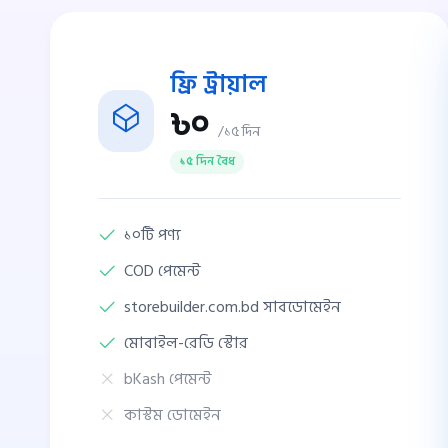
ফ্রি ট্রায়াল
৳০
/১৫ দিন
১৫ দিন বৈধ
১০টি পণ্য
COD পেমেন্ট
storebuilder.com.bd সাবডোমেইন
মোবাইল-রেডি স্টোর
bKash পেমেন্ট
কাস্টম ডোমেইন