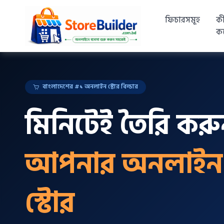
ফিচারসমূহ
ক
ক
বাংলাদেশের #১ অনলাইন স্টোর বিল্ডার
মিনিটেই তৈরি কর
আপনার অনলাইন
স্টোর