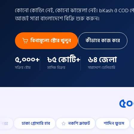
কোনো কোডিং নেই, কোনো ঝামেলা নেই। bKash ও COD পেমে
আজই সারা বাংলাদেশে বিক্রি শুরু করুন।
বিনামূল্যে স্টোর খুলুন
কীভাবে কাজ করে
৫,০০০+
৳৫ কোটি+
৬৪ জেলা
সক্রিয় স্টোর
মাসিক বিক্রয়
সারাদেশে ডেলিভারি
৫০
ঢাকা গ্রোসারি হাব
নকশি ক্রাফট
শাদিন ফুডস
বিজয