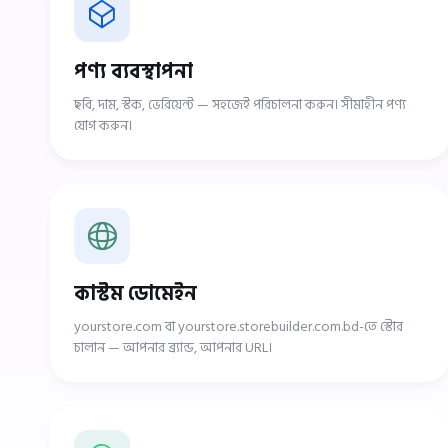
পণ্য ব্যবস্থাপনা
ছবি, দাম, স্টক, ভেরিয়েন্ট — সহজেই পরিচালনা করুন। সীমাহীন পণ্য
যোগ করুন।
কাস্টম ডোমেইন
yourstore.com বা yourstore.storebuilder.com.bd-তে স্টোর
চালান — আপনার ব্র্যান্ড, আপনার URL।