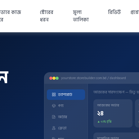
ীভাবে কাজ
স্টোরের
মূল্য
রিভিউ
প্রশ্
রে
ধরন
তালিকা
ুন
yourstore.storebuilder.com.bd / dashboard
আজকের সারসংক্ষেপ — মিতু ফ্য
ড্যাশবোর্ড
পণ্য
আজকের অর্ডার
২৪
অর্ডার
▲ ১২% বৃদ্ধি
ক্রেতা
সাম্প্রতিক অর্ডার