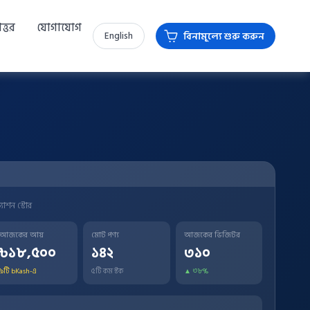
নোত্তর
যোগাযোগ
বিনামূল্যে শুরু করুন
English
াশন স্টোর
আজকের আয়
মোট পণ্য
আজকের ভিজিটর
৳১৮,৫০০
১৪২
৩১০
৯টি bKash-এ
৫টি কম স্টক
▲ ৩৮%