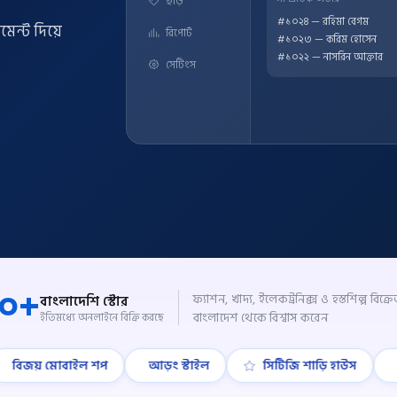
ছাড়
#১০২৪ — রহিমা বেগম
ন্ট দিয়ে
রিপোর্ট
#১০২৩ — করিম হোসেন
#১০২২ — নাসরিন আক্তার
সেটিংস
০+
ফ্যাশন, খাদ্য, ইলেকট্রনিক্স ও হস্তশিল্প বিক্রে
বাংলাদেশি স্টোর
বাংলাদেশ থেকে বিশ্বাস করেন
ইতিমধ্যে অনলাইনে বিক্রি করছে
় মোবাইল শপ
আড়ং স্টাইল
সিটিজি শাড়ি হাউস
তাহির 